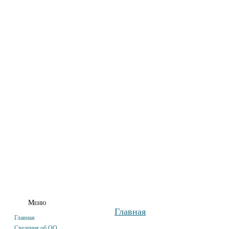
ГЛАВНАЯ
СВЕДЕНИЯ ОБ ОО
АБИТУРИЕНТАМ
СТУДЕНТАМ
Меню
Главная
Главная
Сведения об ОО