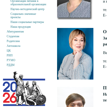
и 
Организация питания в
образовательной организации
те
Научно-методический центр
Социально-значимые
E-
проекты
Наши социальные партнеры
Наша продукция
О
Абитуриентам
Студентам
З
Родителям
р
Автошкола
ЦК
Вы
РИП
те
РУМО
РДДМ
E-
П
Н
т