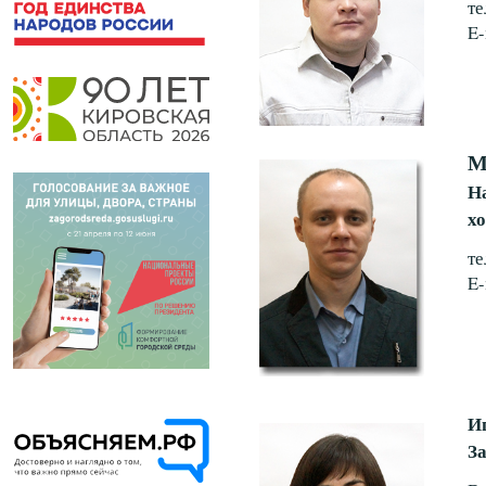
те
E-
М
Н
х
те
E-
И
З