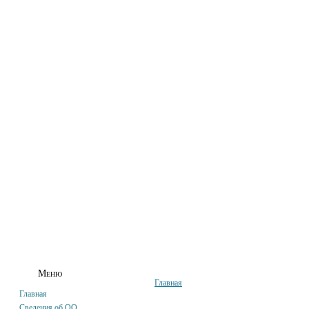
ГЛАВНАЯ
СВЕДЕНИЯ ОБ ОО
АБИТУРИЕНТАМ
СТУДЕНТАМ
Меню
Главная
Главная
Сведения об ОО