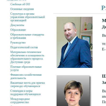
Сведения об ОО
Р
Основные сведения
Структура и органы
управления образовательной
М
организацией
Документы
Д
Образование
Вы
Образовательные стандарты
и требования
Руководство
те
Педагогический состав
E-
Материально-техническое
обеспечение и оснащенность
образовательного процесса.
Доступная среда
Платные образовательные
услуги
Ш
Финансово-хозяйственная
деятельность
З
Вакантные места для приема
(перевода) обучающихся
Вы
Стипендии и меры
поддержки обучающихся
им
Международное
По
сотрудничество