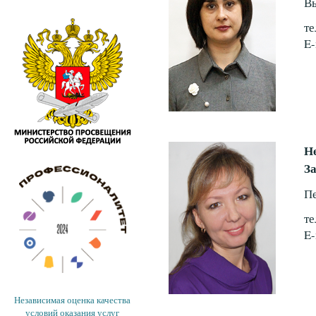
Вы
те
E-
Н
З
Пе
те
E-
Независимая оценка качества
условий оказания услуг