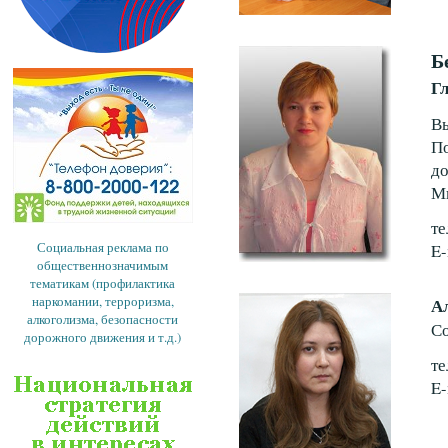
Б
Г
Вы
По
до
Ми
те
Социальная реклама по
E-
общественнозначимым
тематикам (профилактика
наркомании, терроризма,
А
алкоголизма, безопасности
Со
дорожного движения и т.д.)
те
E-