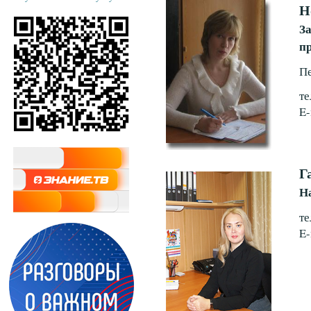
Н
За
п
Пе
те
E-
Г
Н
те
E-