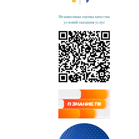
Независимая оценка качества
условий оказания услуг