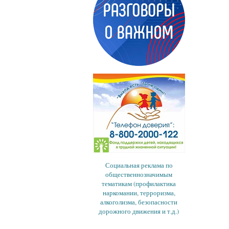
Социальная реклама по
общественнозначимым
тематикам (профилактика
наркомании, терроризма,
алкоголизма, безопасности
дорожного движения и т.д.)