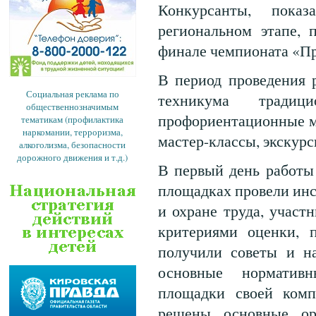
Конкурсанты, пока
региональном этапе, 
финале чемпионата «П
В период проведения 
Социальная реклама по
техникума традиц
общественнозначимым
профориентационные м
тематикам (профилактика
наркомании, терроризма,
мастер-классы, экскур
алкоголизма, безопасности
дорожного движения и т.д.)
В первый день работы
площадках провели инс
и охране труда, участ
критериями оценки, 
получили советы и на
основные норматив
площадки своей комп
решены основные ор