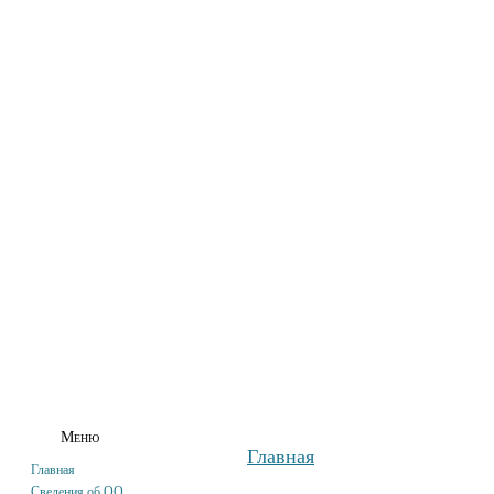
ГЛАВНАЯ
СВЕДЕНИЯ ОБ ОО
АБИТУРИЕНТАМ
СТУДЕНТАМ
Меню
Главная
Главная
Сведения об ОО