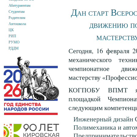
Абитуриентам
Дан старт Всеро
Студентам
Родителям
движению п
Автошкола
ЦК
мастерств
РИП
РУМО
РДДМ
Сегодня, 16 февраля 2
механического техни
чемпионатное дви
мастерству «Професси
КОГПОБУ ВПМТ явл
площадкой Чемпион
следующим компетенц
Инженерный дизайн
Полимеханика и авто
Предпринимательство