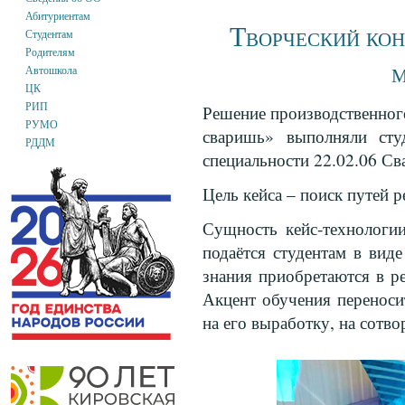
Абитуриентам
Творческий кон
Студентам
Родителям
м
Автошкола
ЦК
РИП
Решение производственного
РУМО
сваришь» выполняли сту
РДДМ
специальности 22.02.06 Св
Цель кейса – поиск путей 
Сущность кейс-технологии
подаётся студентам в вид
знания приобретаются в ре
Акцент обучения переноси
на его выработку, на сотво