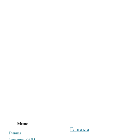
ГЛАВНАЯ
СВЕДЕНИЯ ОБ ОО
АБИТУРИЕНТАМ
СТУДЕНТАМ
Меню
Главная
Главная
Сведения об ОО