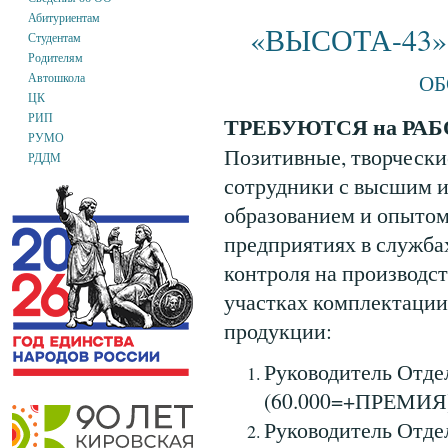
Абитуриентам
«ВЫСОТА-43» п
Студентам
Родителям
об
Автошкола
ЦК
РИП
ТРЕБУЮТСЯ на РАБ
РУМО
Позитивные, творческ
РДДМ
сотрудники с высшим 
образованием и опыто
предприятиях в службах
контроля на производс
участках комплектаци
продукции:
Руководитель Отде
(60.000=+ПРЕМИЯ)
Руководитель Отде