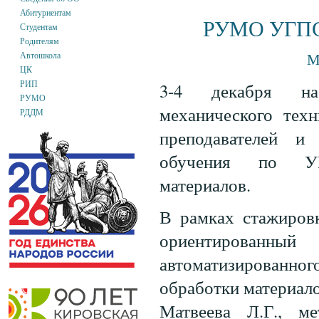
Абитуриентам
РУМО УГПС 
Студентам
Родителям
м
Автошкола
ЦК
РИП
3-4 декабря на
РУМО
механического техн
РДДМ
преподавателей и 
обучения по УГ
материалов.
В рамках стажировк
ориентирован
автоматизированног
обработки материало
Матвеева Л.Г., м