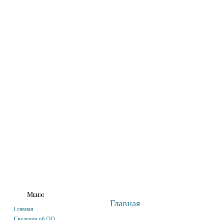
ГЛАВНАЯ
СВЕДЕНИЯ ОБ ОО
АБИТУРИЕНТАМ
СТУДЕНТАМ
Меню
Главная
Главная
Сведения об ОО